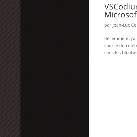
VSCodium
Microsof
par
Jean-Luc C
Récemment, j’ai
source du célèb
sans les bloatwa