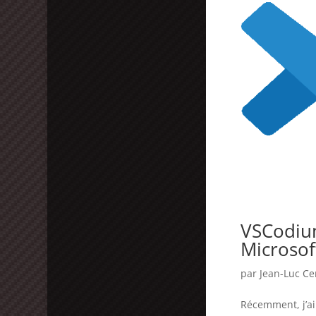
VSCodium
Microsof
par
Jean-Luc C
Récemment, j’ai